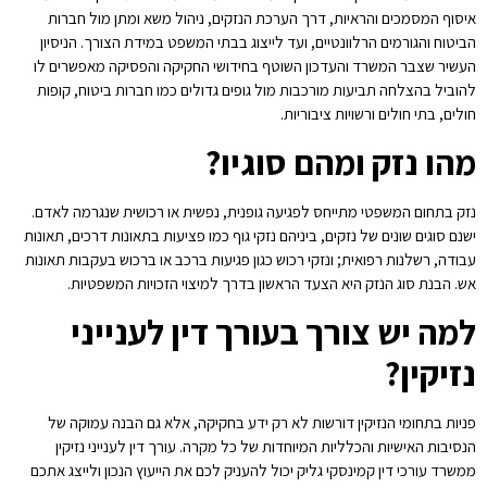
איסוף המסמכים והראיות, דרך הערכת הנזקים, ניהול משא ומתן מול חברות
הביטוח והגורמים הרלוונטיים, ועד לייצוג בבתי המשפט במידת הצורך. הניסיון
העשיר שצבר המשרד והעדכון השוטף בחידושי החקיקה והפסיקה מאפשרים לו
להוביל בהצלחה תביעות מורכבות מול גופים גדולים כמו חברות ביטוח, קופות
חולים, בתי חולים ורשויות ציבוריות.
מהו נזק ומהם סוגיו?
נזק בתחום המשפטי מתייחס לפגיעה גופנית, נפשית או רכושית שנגרמה לאדם.
ישנם סוגים שונים של נזקים, ביניהם נזקי גוף כמו פציעות בתאונות דרכים, תאונות
עבודה, רשלנות רפואית; ונזקי רכוש כגון פגיעות ברכב או ברכוש בעקבות תאונות
אש. הבנת סוג הנזק היא הצעד הראשון בדרך למיצוי הזכויות המשפטיות.
למה יש צורך בעורך דין לענייני
נזיקין?
פניות בתחומי הנזיקין דורשות לא רק ידע בחקיקה, אלא גם הבנה עמוקה של
הנסיבות האישיות והכלליות המיוחדות של כל מקרה. עורך דין לענייני נזיקין
ממשרד עורכי דין קמינסקי גליק יכול להעניק לכם את הייעוץ הנכון ולייצג אתכם