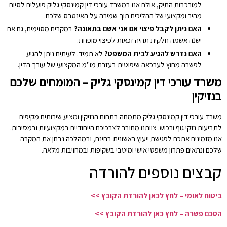
למורכבות התיק, אולם אנו במשרד עורכי דין קמינסקי גליק פועלים לסיום
מהיר ומקצועי של ההליכים תוך שמירה על האינטרס שלכם.
האם ניתן לקבל פיצוי אם אני אשם בתאונה?
במקרים מסוימים, גם אם
ישנה אשמה חלקית תהיה זכאות לפיצוי מופחת.
האם נדרש להגיע לבית המשפט?
לא תמיד. לעיתים ניתן להגיע
לפשרה מחוץ לערכאה שיפוטית בעזרת מו"מ המקצועי של עורך הדין.
משרד עורכי דין קמינסקי גליק – המומחים שלכם
בנזיקין
משרד עורכי דין קמינסקי גליק מתמחה בתחום הנזיקין ומציע שירותים מקיפים
לתביעות נזקי גוף ורכוש. צוותנו מחובר לצרכיכם הייחודיים במקצועיות ובמסירות.
אנו מזמינים אתכם לפגישת ייעוץ ראשונית בחינם, ובמהלכה נבחן את המקרה
שלכם ונתאים פתרון משפטי אישי ומיטבי בשקיפות ובמחויבות מלאה.
קבצים נוספים להורדה
ביטוח לאומי – לחץ לכאן להורדת הקובץ >>
הסכם פשרה – לחץ כאן להורדת הקובץ >>