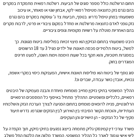
תחום הרשלנות כולל מספר סוגים של תביעות. רשלנות רפואית מתמקדת במקרים
בהם נגרם נזק כתוצאה מטיפול רפואי לקוי, אבחון שגוי או מאוחר, או עיכוב
משמעותי במתן טיפול נדרש. בנוסף, תביעות צד ג' עוסקות במקרים בהם נגרם
נזק גופני לאדם כתוצאה מרשלנות או מחדל במקום ציבורי או פרטי, לרבות מקרים
בהם האחריות מוטלת על רשויות מקומיות וגופים ציבוריים.
היבט משמעותי בתחום הנזיקין הוא מיצוי זכויות בפוליסות ביטוח מגוונות. כך
למשל, ביטוח תלמידים מכסה תאונות של ילדים מגיל 3 עד 18 הרשומים
במסגרות חינוכיות, והוא תקף בכל שעות היממה וימות השנה, למעט חריגים
המוגדרים בחוק.
סוג נוסף של ביטוח הוא פוליסות תאונות אישיות, המעניקות כיסוי במקרי אשפוז,
נכויות, אובדן כושר עבודה, שברים וכו'.
ההליך המשפטי בתיקי נזיקין מחייב מומחיות מיוחדת והבנה מעמיקה של היבטים
רפואיים, כלכליים ומשפטיים. התהליך מתחיל באיסוף כל המסמכים הרפואיים
הרלוונטיים, פנייה לרופאים מומחים בתחום הפגיעה לצורך הערכת הנזק והשלכותיו
העתידיות, והוכחת הקשר הסיבתי בין האירוע לבין הנזקים שנגרמו. נדרש תיעוד
מקיף של כל הנזקים – הן הישירים והן העקיפים.
משרד עורכי דין קמינסקי גליק מתמחה בייצוג נפגעים בתיקי נזיקין, תוך הקפדה על
ליווי אישי וצמוד לאורך כל ההליך המשפטי. המשרד מלווה את הלקוח החל משלב