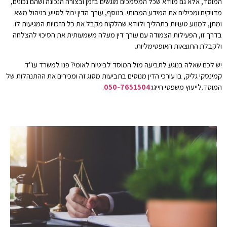
המוסד, אלא גם מוודא שכל המסמכים מוגשים בזמן ובצורה הנכונה ושהם נכונים,
מדויקים ומכילים את המידע המהותי. בנוסף, עורך הדין יכול לסייע בניהול משא
ומתן, למנוע טעויות בתהליך ולוודא שהלקוח מקבל את כל הזכויות המגיעות לו.
בדרך זו, הפעילות הצמודה עם עורך דין מעלה משמעותית את הסיכוי להצלחה
ולקבלת התוצאות האופטימליות.
יש לכם שאלה בנוגע לתביעה מול המוסד לביטוח לאומי? פנו למשרד עו"ד
קמינסקי גליק, בו עורכי הדין מנוסים בתביעות מסוג זה ומכירים את ההתנהלות של
המוסד.לייעוץ משפטי חייגו:
050-7651504
.