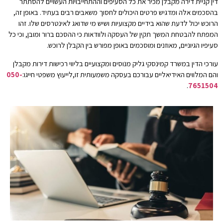
דין קניית דירה מקבלן מכיר את כל הסעיפים וההתחייבויות העשויים להסתתר
בהסכמים אלה ומדגיש פרטים היכולים לחסוך משאבים רבים בעתיד. באופן זה,
הרוכש יכול לדעת שהוא בידיים מקצועיות ושיש מי שדואג לאינטרסים שלו. זהו
המפתח להבטחת המשך תקין של העסקה ולוודאות כי ההסכם ברור ומובן, וכי כל
סעיפיו הגיוניים, מאוזנים ומוסכמים באופן מפורש בין הקבלן לרוכש.
עורכי הדין במשרד קמינסקי גליק מנוסים ומקצועיים בליווי רכישות דירות מקבלן
והם המלווים האידיאליים עבורכם בעסקה משמעותית זו,לייעוץ משפטי חייגו:
050-
.
7651504